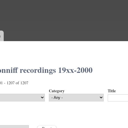
Skip to
main
content
s
nniff recordings 19xx-2000
01 - 1207 of 1207
Category
Title