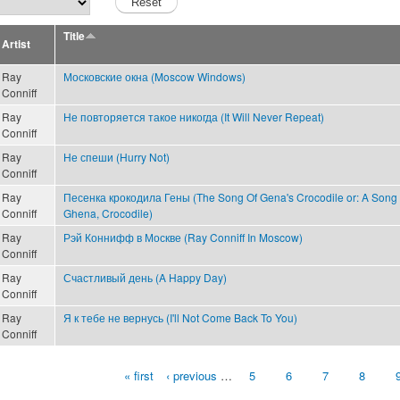
Title
Artist
Ray
Московские окна (Moscow Windows)
Conniff
Ray
Не повторяется такое никогда (It Will Never Repeat)
Conniff
Ray
Не спеши (Hurry Not)
Conniff
Ray
Песенка крокодила Гены (The Song Of Gena's Crocodile or: A Song 
Conniff
Ghena, Crocodile)
Ray
Рэй Коннифф в Москве (Ray Conniff In Moscow)
Conniff
Ray
Счастливый день (A Happy Day)
Conniff
Ray
Я к тебе не вернусь (I'll Not Come Back To You)
Conniff
« first
‹ previous
…
5
6
7
8