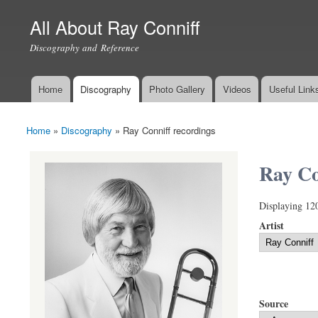
All About Ray Conniff
Discography and Reference
Home
Discography
Photo Gallery
Videos
Useful Link
Main menu
Home
»
Discography
»
Ray Conniff recordings
You are here
Ray Co
Displaying 12
Artist
Source