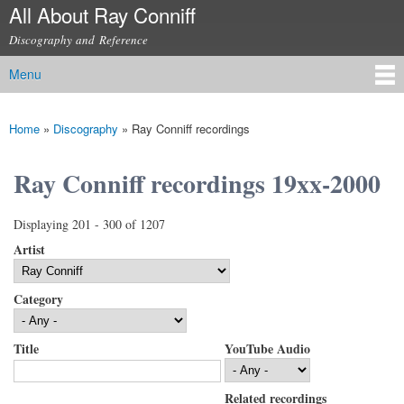
All About Ray Conniff
Skip to
main
Discography and Reference
content
Menu
Main menu
Home
»
Discography
»
Ray Conniff recordings
You are here
Ray Conniff recordings 19xx-2000
Displaying 201 - 300 of 1207
Artist
Category
Title
YouTube Audio
Related recordings