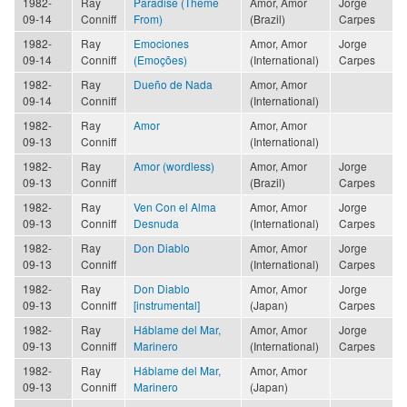
1982-
Ray
Paradise (Theme
Amor, Amor
Jorge
09-14
Conniff
From)
(Brazil)
Carpes
1982-
Ray
Emociones
Amor, Amor
Jorge
09-14
Conniff
(Emoções)
(International)
Carpes
1982-
Ray
Dueño de Nada
Amor, Amor
09-14
Conniff
(International)
1982-
Ray
Amor
Amor, Amor
09-13
Conniff
(International)
1982-
Ray
Amor (wordless)
Amor, Amor
Jorge
09-13
Conniff
(Brazil)
Carpes
1982-
Ray
Ven Con el Alma
Amor, Amor
Jorge
09-13
Conniff
Desnuda
(International)
Carpes
1982-
Ray
Don Diablo
Amor, Amor
Jorge
09-13
Conniff
(International)
Carpes
1982-
Ray
Don Diablo
Amor, Amor
Jorge
09-13
Conniff
[instrumental]
(Japan)
Carpes
1982-
Ray
Háblame del Mar,
Amor, Amor
Jorge
09-13
Conniff
Marinero
(International)
Carpes
1982-
Ray
Háblame del Mar,
Amor, Amor
09-13
Conniff
Marinero
(Japan)