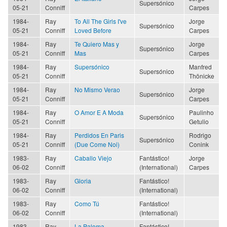
Supersónico
05-21
Conniff
Carpes
1984-
Ray
To All The Girls I've
Jorge
Supersónico
05-21
Conniff
Loved Before
Carpes
1984-
Ray
Te Quiero Mas y
Jorge
Supersónico
05-21
Conniff
Mas
Carpes
1984-
Ray
Supersónico
Manfred
Supersónico
05-21
Conniff
Thönicke
1984-
Ray
No Mismo Verao
Jorge
Supersónico
05-21
Conniff
Carpes
1984-
Ray
O Amor E A Moda
Paulinho
Supersónico
05-21
Conniff
Getulio
1984-
Ray
Perdidos En Paris
Rodrigo
Supersónico
05-21
Conniff
(Due Come Noi)
Conink
1983-
Ray
Caballo Viejo
Fantástico!
Jorge
06-02
Conniff
(International)
Carpes
1983-
Ray
Gloria
Fantástico!
06-02
Conniff
(International)
1983-
Ray
Como Tú
Fantástico!
06-02
Conniff
(International)
1983-
Ray
La Paloma
Fantástico!