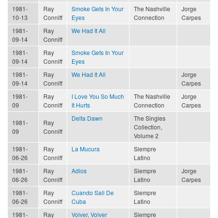
1981-
Ray
Smoke Gets In Your
The Nashville
Jorge
10-13
Conniff
Eyes
Connection
Carpes
1981-
Ray
We Had It All
09-14
Conniff
1981-
Ray
Smoke Gets In Your
09-14
Conniff
Eyes
1981-
Ray
We Had It All
Jorge
09-14
Conniff
Carpes
1981-
Ray
I Love You So Much
The Nashville
Jorge
09
Conniff
It Hurts
Connection
Carpes
Delta Dawn
The Singles
1981-
Ray
Collection,
09
Conniff
Volume 2
1981-
Ray
La Mucura
Siempre
06-26
Conniff
Latino
1981-
Ray
Adios
Siempre
Jorge
06-26
Conniff
Latino
Carpes
1981-
Ray
Cuando Sali De
Siempre
06-26
Conniff
Cuba
Latino
1981-
Ray
Volver, Volver
Siempre