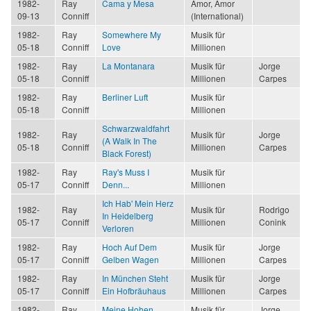
1982-
Ray
Cama y Mesa
Amor, Amor
09-13
Conniff
(International)
1982-
Ray
Somewhere My
Musik für
05-18
Conniff
Love
Millionen
1982-
Ray
La Montanara
Musik für
Jorge
05-18
Conniff
Millionen
Carpes
1982-
Ray
Berliner Luft
Musik für
05-18
Conniff
Millionen
Schwarzwaldfahrt
1982-
Ray
Musik für
Jorge
(A Walk In The
05-18
Conniff
Millionen
Carpes
Black Forest)
1982-
Ray
Ray's Muss I
Musik für
05-17
Conniff
Denn...
Millionen
Ich Hab' Mein Herz
1982-
Ray
Musik für
Rodrigo
In Heidelberg
05-17
Conniff
Millionen
Conink
Verloren
1982-
Ray
Hoch Auf Dem
Musik für
Jorge
05-17
Conniff
Gelben Wagen
Millionen
Carpes
1982-
Ray
In München Steht
Musik für
Jorge
05-17
Conniff
Ein Hofbräuhaus
Millionen
Carpes
1982-
Ray
Meine Hohen
Musik für
Jorge