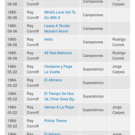
Campeones
06-06
Conniff
Carpes
1985-
Ray
What's Love Got To
Campeones
06-06
Conniff
Do With It
1985-
Ray
Leave A Tender
Campeones
06-06
Conniff
Moment Alone
1985-
Ray
Hello
Rodrigo
Campeones
06-06
Conniff
Conink
1985-
Ray
99 Red Balloons
Rodrigo
Campeones
06-06
Conniff
Conink
1984-
Ray
Olvidame y Pega
Jorge
Supersónico
05-22
Conniff
La Vuelta
Carpes
1984-
Ray
El Africano
Supersónico
05-22
Conniff
1984-
Ray
El Tiempo Se Nos
Supersónico
05-22
Conniff
Va (Time Goes By)
1984-
Ray
Vamos A La Playa
Jorge
Supersónico
05-22
Conniff
Carpes
1984-
Ray
Police Theme
05-22
Conniff
1984-
Ray
El Italiano
Jorge