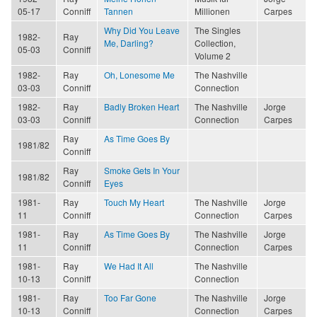
05-17
Conniff
Tannen
Millionen
Carpes
Why Did You Leave
The Singles
1982-
Ray
Me, Darling?
Collection,
05-03
Conniff
Volume 2
1982-
Ray
Oh, Lonesome Me
The Nashville
03-03
Conniff
Connection
1982-
Ray
Badly Broken Heart
The Nashville
Jorge
03-03
Conniff
Connection
Carpes
Ray
As Time Goes By
1981/82
Conniff
Ray
Smoke Gets In Your
1981/82
Conniff
Eyes
1981-
Ray
Touch My Heart
The Nashville
Jorge
11
Conniff
Connection
Carpes
1981-
Ray
As Time Goes By
The Nashville
Jorge
11
Conniff
Connection
Carpes
1981-
Ray
We Had It All
The Nashville
10-13
Conniff
Connection
1981-
Ray
Too Far Gone
The Nashville
Jorge
10-13
Conniff
Connection
Carpes