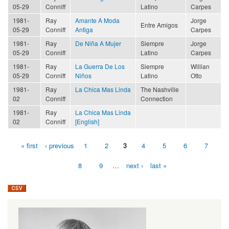
05-29
Conniff
Latino
Carpes
1981-
Ray
Amante A Moda
Jorge
Entre Amigos
05-29
Conniff
Antiga
Carpes
1981-
Ray
De Niña A Mujer
Siempre
Jorge
05-29
Conniff
Latino
Carpes
1981-
Ray
La Guerra De Los
Siempre
Willian
05-29
Conniff
Niños
Latino
Otto
1981-
Ray
La Chica Mas Linda
The Nashville
02
Conniff
Connection
1981-
Ray
La Chica Mas Linda
02
Conniff
[English]
« first
‹ previous
1
2
3
4
5
6
7
Pages
8
9
…
next ›
last »