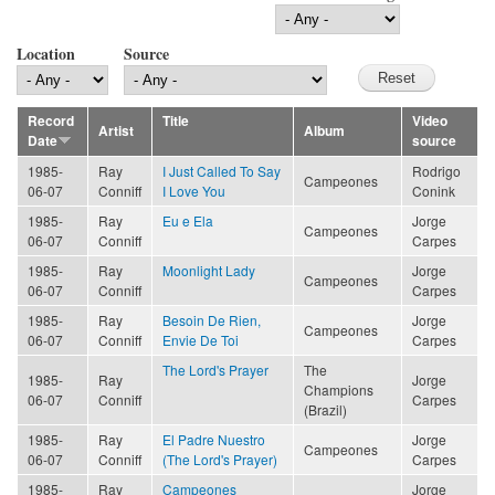
Location
Source
Record
Title
Video
Artist
Album
Date
source
1985-
Ray
I Just Called To Say
Rodrigo
Campeones
06-07
Conniff
I Love You
Conink
1985-
Ray
Eu e Ela
Jorge
Campeones
06-07
Conniff
Carpes
1985-
Ray
Moonlight Lady
Jorge
Campeones
06-07
Conniff
Carpes
1985-
Ray
Besoin De Rien,
Jorge
Campeones
06-07
Conniff
Envie De Toi
Carpes
The Lord's Prayer
The
1985-
Ray
Jorge
Champions
06-07
Conniff
Carpes
(Brazil)
1985-
Ray
El Padre Nuestro
Jorge
Campeones
06-07
Conniff
(The Lord's Prayer)
Carpes
1985-
Ray
Campeones
Jorge