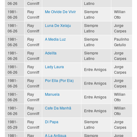
06-26
Conniff
Latino
1981-
Ray
Me Olvide De Vivir
Siempre
Willian
06-26
Conniff
Latino
Otto
1981-
Ray
Luna De Xelaju
Siempre
Jorge
06-26
Conniff
Latino
Carpes
1981-
Ray
A Media Luz
Siempre
Paulinho
06-26
Conniff
Latino
Getulio
1981-
Ray
Adelita
Siempre
Jorge
06-26
Conniff
Latino
Carpes
1981-
Ray
Lady Laura
Jorge
Entre Amigos
06-26
Conniff
Carpes
1981-
Ray
Por Ella (Por Ela)
Jorge
Entre Amigos
06-26
Conniff
Carpes
1981-
Ray
Manuela
Willian
Entre Amigos
06-26
Conniff
Otto
1981-
Ray
Cafe Da Manhã
Willian
Entre Amigos
06-26
Conniff
Otto
1981-
Ray
Di Papa
Siempre
Jorge
05-29
Conniff
Latino
Carpes
1981-
Ray
A La Antigua
Siempre
Jorge