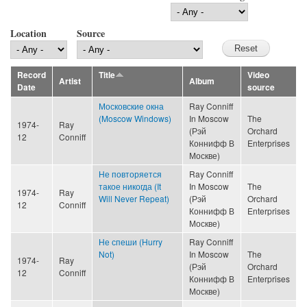
Location
Source
Record
Title
Video
Artist
Album
Date
source
Московские окна
Ray Conniff
(Moscow Windows)
In Moscow
The
1974-
Ray
(Рэй
Orchard
12
Conniff
Коннифф В
Enterprises
Москве)
Не повторяется
Ray Conniff
такое никогда (It
In Moscow
The
1974-
Ray
Will Never Repeat)
(Рэй
Orchard
12
Conniff
Коннифф В
Enterprises
Москве)
Не спеши (Hurry
Ray Conniff
Not)
In Moscow
The
1974-
Ray
(Рэй
Orchard
12
Conniff
Коннифф В
Enterprises
Москве)