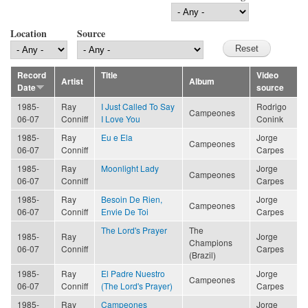
Location
Source
Record
Title
Video
Artist
Album
Date
source
1985-
Ray
I Just Called To Say
Rodrigo
Campeones
06-07
Conniff
I Love You
Conink
1985-
Ray
Eu e Ela
Jorge
Campeones
06-07
Conniff
Carpes
1985-
Ray
Moonlight Lady
Jorge
Campeones
06-07
Conniff
Carpes
1985-
Ray
Besoin De Rien,
Jorge
Campeones
06-07
Conniff
Envie De Toi
Carpes
The Lord's Prayer
The
1985-
Ray
Jorge
Champions
06-07
Conniff
Carpes
(Brazil)
1985-
Ray
El Padre Nuestro
Jorge
Campeones
06-07
Conniff
(The Lord's Prayer)
Carpes
1985-
Ray
Campeones
Jorge