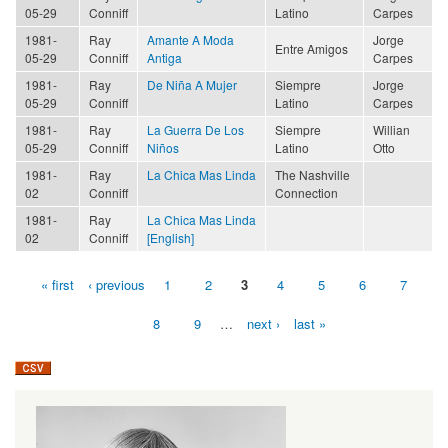
05-29
Conniff
Latino
Carpes
1981-
Ray
Amante A Moda
Jorge
Entre Amigos
05-29
Conniff
Antiga
Carpes
1981-
Ray
De Niña A Mujer
Siempre
Jorge
05-29
Conniff
Latino
Carpes
1981-
Ray
La Guerra De Los
Siempre
Willian
05-29
Conniff
Niños
Latino
Otto
1981-
Ray
La Chica Mas Linda
The Nashville
02
Conniff
Connection
1981-
Ray
La Chica Mas Linda
02
Conniff
[English]
« first
‹ previous
1
2
3
4
5
6
7
Pages
8
9
…
next ›
last »