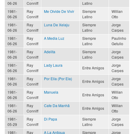
06-26
Conniff
Latino
1981-
Ray
Me Olvide De Vivir
Siempre
Willian
06-26
Conniff
Latino
Otto
1981-
Ray
Luna De Xelaju
Siempre
Jorge
06-26
Conniff
Latino
Carpes
1981-
Ray
A Media Luz
Siempre
Paulinho
06-26
Conniff
Latino
Getulio
1981-
Ray
Adelita
Siempre
Jorge
06-26
Conniff
Latino
Carpes
1981-
Ray
Lady Laura
Jorge
Entre Amigos
06-26
Conniff
Carpes
1981-
Ray
Por Ella (Por Ela)
Jorge
Entre Amigos
06-26
Conniff
Carpes
1981-
Ray
Manuela
Willian
Entre Amigos
06-26
Conniff
Otto
1981-
Ray
Cafe Da Manhã
Willian
Entre Amigos
06-26
Conniff
Otto
1981-
Ray
Di Papa
Siempre
Jorge
05-29
Conniff
Latino
Carpes
1981-
Ray
A La Antigua
Siempre
Jorge