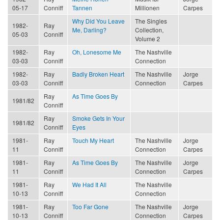
05-17
Conniff
Tannen
Millionen
Carpes
Why Did You Leave
The Singles
1982-
Ray
Me, Darling?
Collection,
05-03
Conniff
Volume 2
1982-
Ray
Oh, Lonesome Me
The Nashville
03-03
Conniff
Connection
1982-
Ray
Badly Broken Heart
The Nashville
Jorge
03-03
Conniff
Connection
Carpes
Ray
As Time Goes By
1981/82
Conniff
Ray
Smoke Gets In Your
1981/82
Conniff
Eyes
1981-
Ray
Touch My Heart
The Nashville
Jorge
11
Conniff
Connection
Carpes
1981-
Ray
As Time Goes By
The Nashville
Jorge
11
Conniff
Connection
Carpes
1981-
Ray
We Had It All
The Nashville
10-13
Conniff
Connection
1981-
Ray
Too Far Gone
The Nashville
Jorge
10-13
Conniff
Connection
Carpes