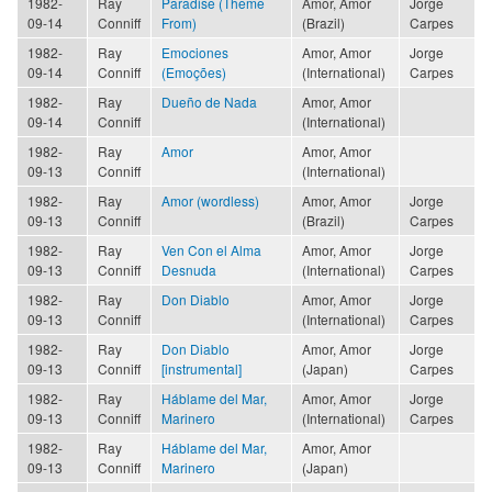
1982-
Ray
Paradise (Theme
Amor, Amor
Jorge
09-14
Conniff
From)
(Brazil)
Carpes
1982-
Ray
Emociones
Amor, Amor
Jorge
09-14
Conniff
(Emoções)
(International)
Carpes
1982-
Ray
Dueño de Nada
Amor, Amor
09-14
Conniff
(International)
1982-
Ray
Amor
Amor, Amor
09-13
Conniff
(International)
1982-
Ray
Amor (wordless)
Amor, Amor
Jorge
09-13
Conniff
(Brazil)
Carpes
1982-
Ray
Ven Con el Alma
Amor, Amor
Jorge
09-13
Conniff
Desnuda
(International)
Carpes
1982-
Ray
Don Diablo
Amor, Amor
Jorge
09-13
Conniff
(International)
Carpes
1982-
Ray
Don Diablo
Amor, Amor
Jorge
09-13
Conniff
[instrumental]
(Japan)
Carpes
1982-
Ray
Háblame del Mar,
Amor, Amor
Jorge
09-13
Conniff
Marinero
(International)
Carpes
1982-
Ray
Háblame del Mar,
Amor, Amor
09-13
Conniff
Marinero
(Japan)