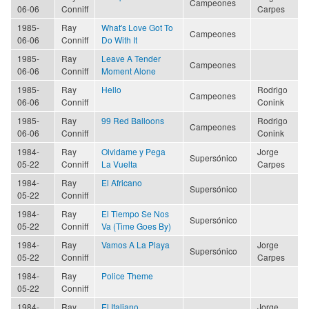
Campeones
06-06
Conniff
Carpes
1985-
Ray
What's Love Got To
Campeones
06-06
Conniff
Do With It
1985-
Ray
Leave A Tender
Campeones
06-06
Conniff
Moment Alone
1985-
Ray
Hello
Rodrigo
Campeones
06-06
Conniff
Conink
1985-
Ray
99 Red Balloons
Rodrigo
Campeones
06-06
Conniff
Conink
1984-
Ray
Olvidame y Pega
Jorge
Supersónico
05-22
Conniff
La Vuelta
Carpes
1984-
Ray
El Africano
Supersónico
05-22
Conniff
1984-
Ray
El Tiempo Se Nos
Supersónico
05-22
Conniff
Va (Time Goes By)
1984-
Ray
Vamos A La Playa
Jorge
Supersónico
05-22
Conniff
Carpes
1984-
Ray
Police Theme
05-22
Conniff
1984-
Ray
El Italiano
Jorge