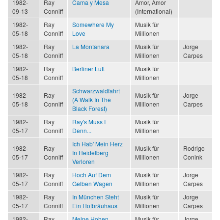
1982-
Ray
Cama y Mesa
Amor, Amor
09-13
Conniff
(International)
1982-
Ray
Somewhere My
Musik für
05-18
Conniff
Love
Millionen
1982-
Ray
La Montanara
Musik für
Jorge
05-18
Conniff
Millionen
Carpes
1982-
Ray
Berliner Luft
Musik für
05-18
Conniff
Millionen
Schwarzwaldfahrt
1982-
Ray
Musik für
Jorge
(A Walk In The
05-18
Conniff
Millionen
Carpes
Black Forest)
1982-
Ray
Ray's Muss I
Musik für
05-17
Conniff
Denn...
Millionen
Ich Hab' Mein Herz
1982-
Ray
Musik für
Rodrigo
In Heidelberg
05-17
Conniff
Millionen
Conink
Verloren
1982-
Ray
Hoch Auf Dem
Musik für
Jorge
05-17
Conniff
Gelben Wagen
Millionen
Carpes
1982-
Ray
In München Steht
Musik für
Jorge
05-17
Conniff
Ein Hofbräuhaus
Millionen
Carpes
1982-
Ray
Meine Hohen
Musik für
Jorge