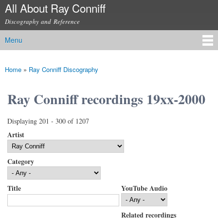
All About Ray Conniff
Skip to
main
Discography and Reference
content
Menu
Main menu
Home
»
Ray Conniff Discography
You are here
Ray Conniff recordings 19xx-2000
Displaying 201 - 300 of 1207
Artist
Category
Title
YouTube Audio
Related recordings