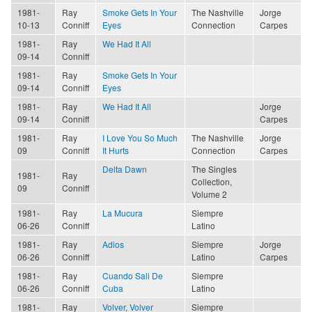
1981-
Ray
Smoke Gets In Your
The Nashville
Jorge
10-13
Conniff
Eyes
Connection
Carpes
1981-
Ray
We Had It All
09-14
Conniff
1981-
Ray
Smoke Gets In Your
09-14
Conniff
Eyes
1981-
Ray
We Had It All
Jorge
09-14
Conniff
Carpes
1981-
Ray
I Love You So Much
The Nashville
Jorge
09
Conniff
It Hurts
Connection
Carpes
Delta Dawn
The Singles
1981-
Ray
Collection,
09
Conniff
Volume 2
1981-
Ray
La Mucura
Siempre
06-26
Conniff
Latino
1981-
Ray
Adios
Siempre
Jorge
06-26
Conniff
Latino
Carpes
1981-
Ray
Cuando Sali De
Siempre
06-26
Conniff
Cuba
Latino
1981-
Ray
Volver, Volver
Siempre