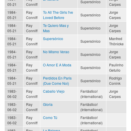
Supersónico
05-21
Conniff
Carpes
1984-
Ray
To All The Girls I've
Jorge
Supersónico
05-21
Conniff
Loved Before
Carpes
1984-
Ray
Te Quiero Mas y
Jorge
Supersónico
05-21
Conniff
Mas
Carpes
1984-
Ray
Supersónico
Manfred
Supersónico
05-21
Conniff
Thönicke
1984-
Ray
No Mismo Verao
Jorge
Supersónico
05-21
Conniff
Carpes
1984-
Ray
O Amor E A Moda
Paulinho
Supersónico
05-21
Conniff
Getulio
1984-
Ray
Perdidos En Paris
Rodrigo
Supersónico
05-21
Conniff
(Due Come Noi)
Conink
1983-
Ray
Caballo Viejo
Fantástico!
Jorge
06-02
Conniff
(International)
Carpes
1983-
Ray
Gloria
Fantástico!
06-02
Conniff
(International)
1983-
Ray
Como Tú
Fantástico!
06-02
Conniff
(International)
1983-
Ray
La Paloma
Fantástico!