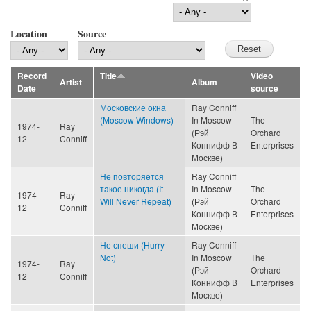
Location
Source
Record
Title
Video
Artist
Album
Date
source
Московские окна
Ray Conniff
(Moscow Windows)
In Moscow
The
1974-
Ray
(Рэй
Orchard
12
Conniff
Коннифф В
Enterprises
Москве)
Не повторяется
Ray Conniff
такое никогда (It
In Moscow
The
1974-
Ray
Will Never Repeat)
(Рэй
Orchard
12
Conniff
Коннифф В
Enterprises
Москве)
Не спеши (Hurry
Ray Conniff
Not)
In Moscow
The
1974-
Ray
(Рэй
Orchard
12
Conniff
Коннифф В
Enterprises
Москве)