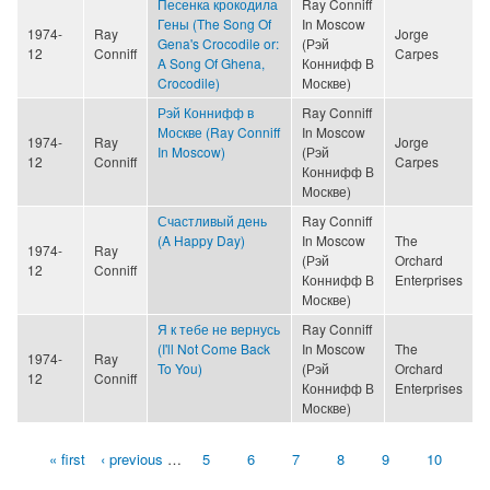
Песенка крокодила
Ray Conniff
Гены (The Song Of
In Moscow
1974-
Ray
Jorge
Gena's Crocodile or:
(Рэй
12
Conniff
Carpes
A Song Of Ghena,
Коннифф В
Crocodile)
Москве)
Рэй Коннифф в
Ray Conniff
Москве (Ray Conniff
In Moscow
1974-
Ray
Jorge
In Moscow)
(Рэй
12
Conniff
Carpes
Коннифф В
Москве)
Счастливый день
Ray Conniff
(A Happy Day)
In Moscow
The
1974-
Ray
(Рэй
Orchard
12
Conniff
Коннифф В
Enterprises
Москве)
Я к тебе не вернусь
Ray Conniff
(I'll Not Come Back
In Moscow
The
1974-
Ray
To You)
(Рэй
Orchard
12
Conniff
Коннифф В
Enterprises
Москве)
« first
‹ previous
…
5
6
7
8
9
10
Pages