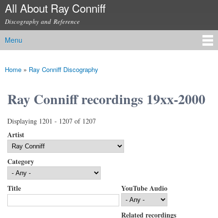
All About Ray Conniff
Skip to
main
Discography and Reference
content
Menu
Main menu
Home
»
Ray Conniff Discography
You are here
Ray Conniff recordings 19xx-2000
Displaying 1201 - 1207 of 1207
Artist
Category
Title
YouTube Audio
Related recordings