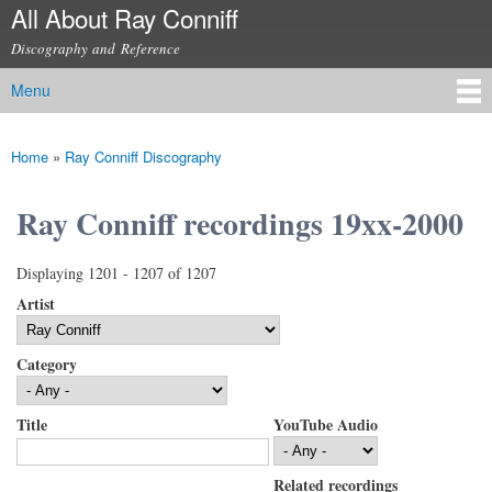
All About Ray Conniff
Skip to
main
Discography and Reference
content
Menu
Main menu
Home
»
Ray Conniff Discography
You are here
Ray Conniff recordings 19xx-2000
Displaying 1201 - 1207 of 1207
Artist
Category
Title
YouTube Audio
Related recordings