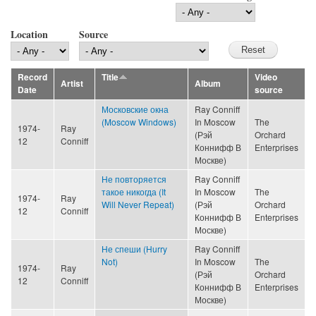
Location
Source
Record
Title
Video
Artist
Album
Date
source
Московские окна
Ray Conniff
(Moscow Windows)
In Moscow
The
1974-
Ray
(Рэй
Orchard
12
Conniff
Коннифф В
Enterprises
Москве)
Не повторяется
Ray Conniff
такое никогда (It
In Moscow
The
1974-
Ray
Will Never Repeat)
(Рэй
Orchard
12
Conniff
Коннифф В
Enterprises
Москве)
Не спеши (Hurry
Ray Conniff
Not)
In Moscow
The
1974-
Ray
(Рэй
Orchard
12
Conniff
Коннифф В
Enterprises
Москве)