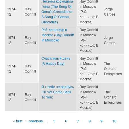
Песенка крокодила
Ray Conniff
Гены (The Song Of
In Moscow
1974-
Ray
Jorge
Gena's Crocodile or:
(Рэй
12
Conniff
Carpes
A Song Of Ghena,
Коннифф В
Crocodile)
Москве)
Рэй Коннифф в
Ray Conniff
Москве (Ray Conniff
In Moscow
1974-
Ray
Jorge
In Moscow)
(Рэй
12
Conniff
Carpes
Коннифф В
Москве)
Счастливый день
Ray Conniff
(A Happy Day)
In Moscow
The
1974-
Ray
(Рэй
Orchard
12
Conniff
Коннифф В
Enterprises
Москве)
Я к тебе не вернусь
Ray Conniff
(I'll Not Come Back
In Moscow
The
1974-
Ray
To You)
(Рэй
Orchard
12
Conniff
Коннифф В
Enterprises
Москве)
« first
‹ previous
…
5
6
7
8
9
10
Pages